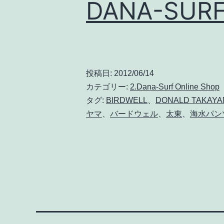
DANA-SURF 
ー
ム
か
ら
お
投稿日:
2012/06/14
カテゴリー:
2.Dana-Surf Online Shop
願
タグ:
BIRDWELL
、
DONALD TAKAYA
い
ヤマ
、
バードウェル
、
太東
、
海水パン
し
ま
す。