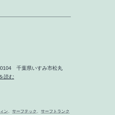
ピ
ン
グ
カ
ー
ト
「DANA-
0104 千葉県いすみ市松丸
SURF」
Pines
を読む
OPEN!!
Company
ィン
、
サーフテック
、
サーフトランク