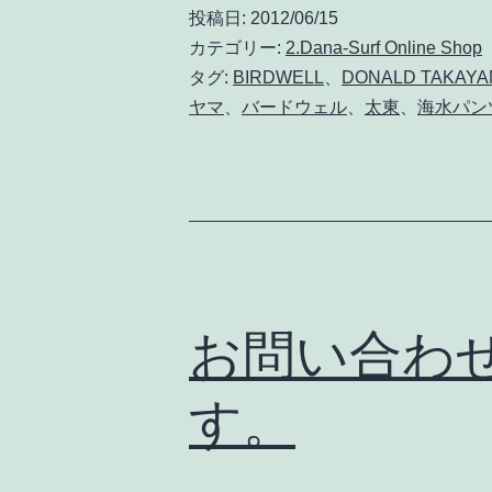
フ
投稿日:
2012/06/15
ィ
カテゴリー:
2.Dana-Surf Online Shop
ン
タグ:
BIRDWELL
、
DONALD TAKAYA
ヤマ
、
バードウェル
、
太東
、
海水パン
関
連
の
商
品
を
お問い合わ
取
り
す。
揃
え
て