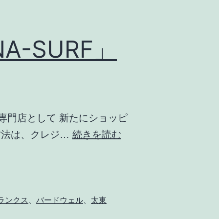
-SURF」
ll の専門店として 新たにショッピ
新
方法は、クレジ…
続きを読む
し
い
シ
ョ
ランクス
、
バードウェル
、
太東
ッ