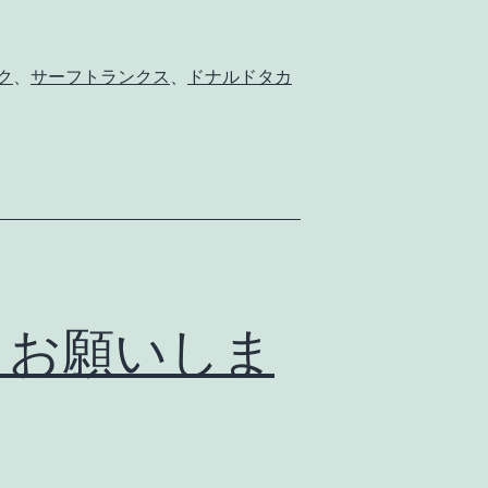
ク
、
サーフトランクス
、
ドナルドタカ
らお願いしま