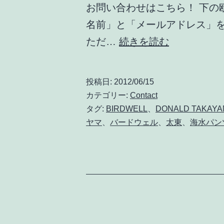
お問い合わせはこちら！ 下の欧文
い
名前」と「メールアドレス」
ま
お
ただ…
続きを読む
す。
問
い
投稿日:
2012/06/15
合
カテゴリー:
Contact
わ
タグ:
BIRDWELL
、
DONALD TAKAYA
ヤマ
、
バードウェル
、
太東
、
海水パン
せ
は
こ
の
フ
ォ